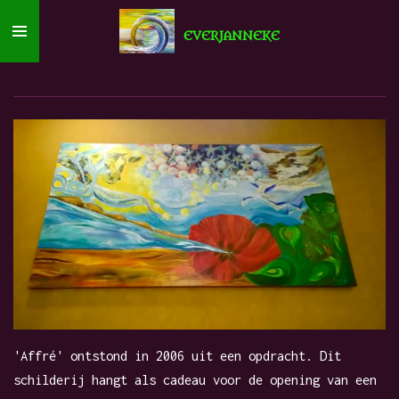
Ga
EVERJANNEKE
direct
naar
de
hoofdinhoud
'Affré' ontstond in 2006 uit een opdracht. Dit
schilderij hangt als cadeau voor de opening van een